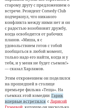
старому другу с предложением о
встрече. Резидент Comedy Club
подчеркнул, что никакого
конфликта между ними нет и он
с радостью возобновит дружбу,
когда освободится от рабочих
планов. «
Миша, я с
удовольствием готов с тобой
пообщаться в любой момент,
только надо его найти, когда и у
тебя, и у меня не будет съемок!»
— сказал Харламов.
Этим откровением он поделился
на прошедшей в столице
премьере фильма «Теща». На
съемках этой комедии
Гарик
впервые встретился
с
Ларисой
Гузеевой
, которую он несколько