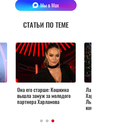
СТАТЬИ ПО ТЕМЕ
Она его старше: Кошкина
Лариса Гузеева, Гар
вышла замуж за молодого
Харламов, Александ
партнера Харламова
Лыков на премьере
комедии «Тёща»