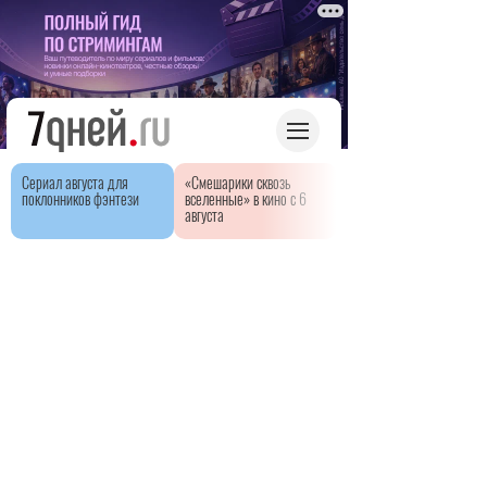
Сериал августа для
«Смешарики сквозь
поклонников фэнтези
вселенные» в кино с 6
августа