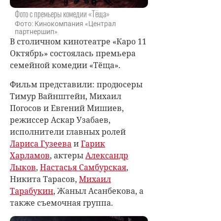
Фото с премьеры комедии «Тёща»
Фото: Кинокомпания «Централ
партнершип»
В столичном кинотеатре «Каро 11
Октябрь» состоялась премьера
семейной комедии «Тёща».
Фильм представили: продюсеры
Тимур Вайнштейн, Михаил
Погосов и Евгений Мишиев,
режиссер Аскар Узабаев,
исполнители главных ролей
Лариса Гузеева
и
Гарик
Харламов
, актеры
Александр
Лыков
,
Настасья Самбурская
,
Никита Тарасов,
Михаил
Тарабукин
, Жаныл Асанбекова, а
также съемочная группа.