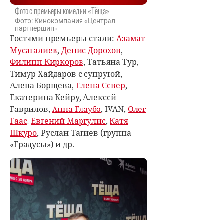
Фото с премьеры комедии «Тёща»
Фото: Кинокомпания «Централ
партнершип»
Гостями премьеры стали:
Азамат
Мусагалиев
,
Денис Дорохов
,
Филипп Киркоров
, Татьяна Тур,
Тимур Хайдаров с супругой,
Алена Борщева,
Елена Север
,
Екатерина Кейру, Алексей
Гаврилов,
Анна Глаубэ
, IVAN,
Олег
Гаас
,
Евгений Маргулис
,
Катя
Шкуро
, Руслан Тагиев (группа
«Градусы») и др.