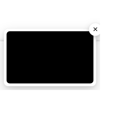
×
АО «Издательство СЕМЬ ДНЕЙ»
использует
cookie
для персонализации сервисов и
удобства пользователей. Вы можете
запретить сохранение cookie в настройках
своего браузера.
Хорошо
СТАТЬИ ПО ТЕМЕ