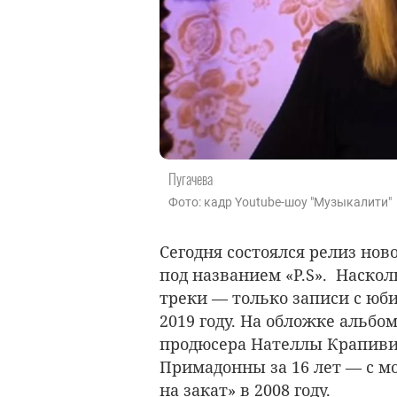
Пугачева
Фото: кадр Youtube-шоу "Музыкалити"
Сегодня состоялся релиз нов
под названием «
P.S».
Насколь
треки — только
записи с юб
2019 году
. На обложке альбом
продюсера Нателлы Крапивин
Примадонны за 16 лет — с 
на закат» в 2008 году.