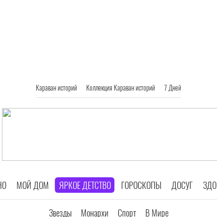
Караван историй
Коллекция Караван историй
7 Дней
НО
МОЙ ДОМ
ЯРКОЕ ДЕТСТВО
ГОРОСКОПЫ
ДОСУГ
ЗДО
Звезды
Монархи
Спорт
В Мире