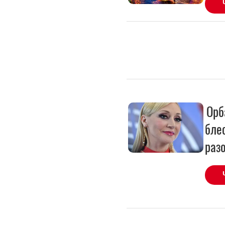
Орб
бле
раз