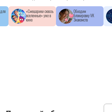
 для
«Смешарики сквозь
Обходим
вселенные» уже в
блокировку VK
кино
Знакомств