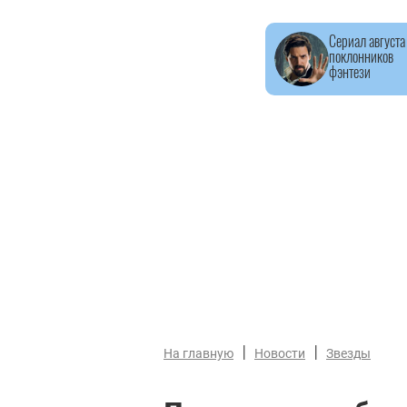
Сериал августа
поклонников
фэнтези
|
|
На главную
Новости
Звезды