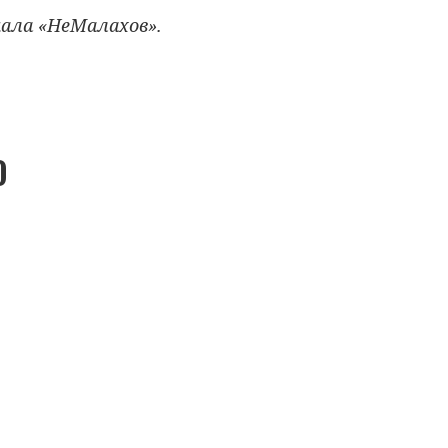
ала «НеМалахов».
О