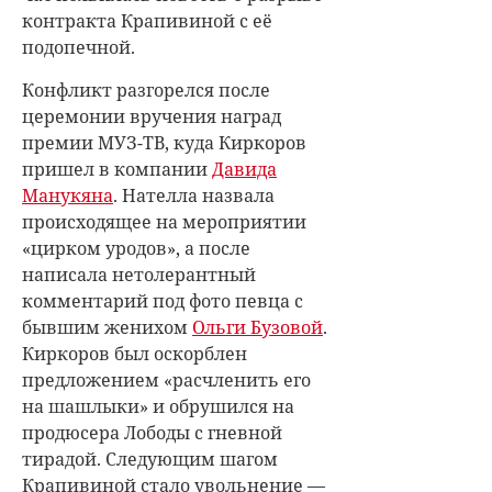
контракта Крапивиной с её
подопечной.
Конфликт разгорелся после
церемонии вручения наград
премии МУЗ-ТВ, куда Киркоров
пришел в компании
Давида
Манукяна
. Нателла назвала
происходящее на мероприятии
«цирком уродов», а после
написала нетолерантный
комментарий под фото певца с
бывшим женихом
Ольги Бузовой
.
Киркоров был оскорблен
предложением «расчленить его
на шашлыки» и обрушился на
продюсера Лободы с гневной
тирадой. Следующим шагом
Крапивиной стало увольнение —