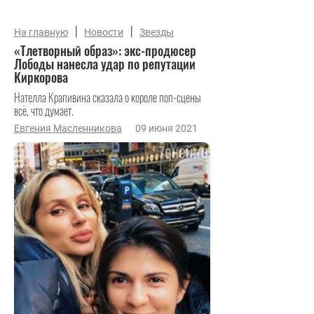
|
|
На главную
Новости
Звезды
«Тлетворный образ»: экс-продюсер
Лободы нанесла удар по репутации
Киркорова
Нателла Крапивина сказала о короле поп-сцены
всё, что думает.
Евгения Масленникова
09 июня 2021