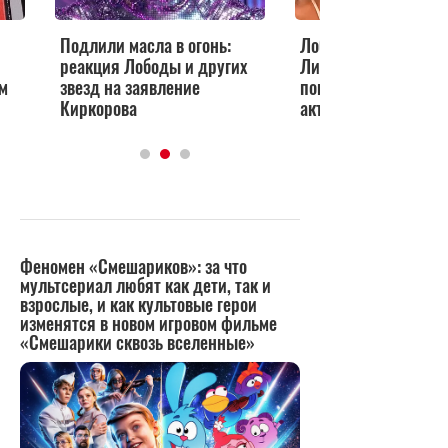
ла в огонь:
Лобода – в прошлом? Тилля
оды и других
Линдеманна засняли за
явление
поцелуем с известной
актрисой