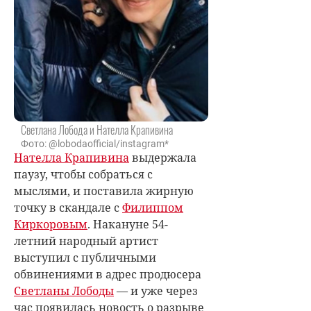
Светлана Лобода и Нателла Крапивина
Фото: @lobodaofficial/instagram*
Нателла Крапивина
выдержала
паузу, чтобы собраться с
мыслями, и поставила жирную
точку в скандале с
Филиппом
Киркоровым
. Накануне 54-
летний народный артист
выступил с публичными
обвинениями в адрес продюсера
Светланы Лободы
— и уже через
час появилась новость о разрыве