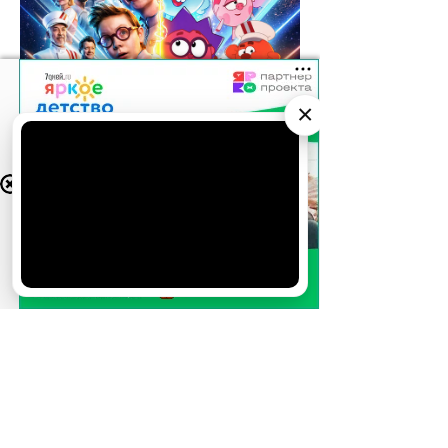
×
АО «Издательство СЕМЬ ДНЕЙ»
использует
cookie
для персонализации сервисов и
удобства пользователей. Вы можете
запретить сохранение cookie в настройках
своего браузера.
Хорошо