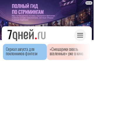
Сериал августа для
«Смешарики сквозь
поклонников фэнтези
вселенные» уже в кино