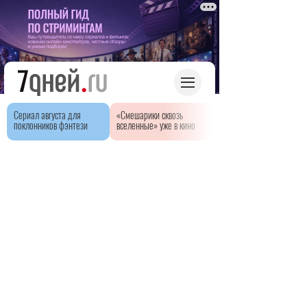
Сериал августа для
«Смешарики сквозь
поклонников фэнтези
вселенные» уже в кино