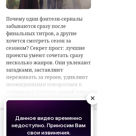
×
АО «Издательство СЕМЬ ДНЕЙ»
использует
cookie
для персонализации сервисов и
удобства пользователей. Вы можете
запретить сохранение cookie в настройках