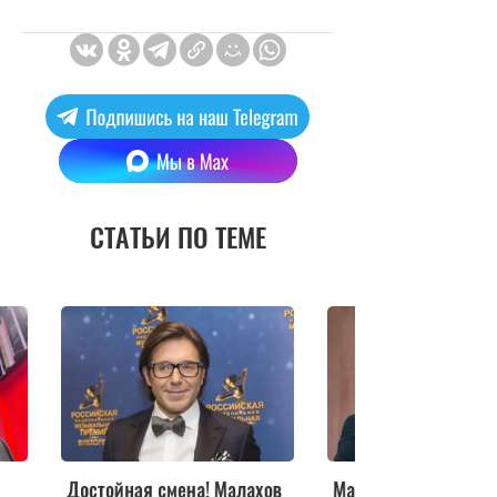
СТАТЬИ ПО ТЕМЕ
ов
Маскирует фигуру: Малахов
Пока Малахов более