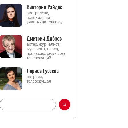
Виктория Райдос
экстрасенс,
ясновидящая,
участница телешоу
Дмитрий Дибров
актер, журналист,
музыкант, певец,
продюсер, режиссер,
телеведущий
Лариса Гузеева
актриса,
телеведущая