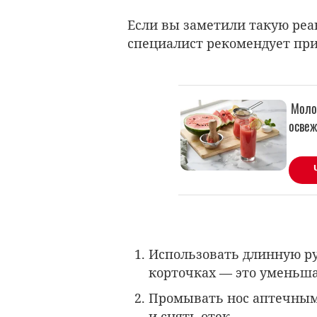
Если вы заметили такую реа
специалист рекомендует пр
Использовать длинную ру
корточках — это уменьша
Промывать нос аптечным
и снять отек.