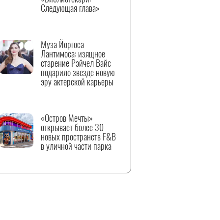
Следующая глава»
Муза Йоргоса
Лантимоса: изящное
старение Рэйчел Вайс
подарило звезде новую
эру актерской карьеры
«Остров Мечты»
открывает более 30
новых пространств F&B
в уличной части парка