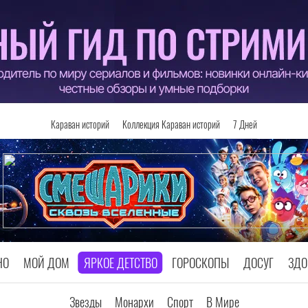
Караван историй
Коллекция Караван историй
7 Дней
НО
МОЙ ДОМ
ЯРКОЕ ДЕТСТВО
ГОРОСКОПЫ
ДОСУГ
ЗДО
Звезды
Монархи
Спорт
В Мире