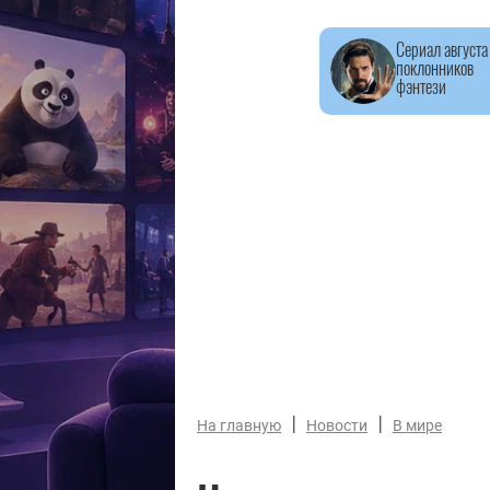
Сериал августа
поклонников
фэнтези
|
|
На главную
Новости
В мире