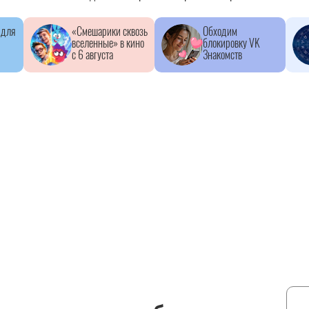
 для
«Смешарики сквозь
Обходим
вселенные» в кино
блокировку VK
с 6 августа
Знакомств