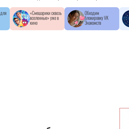
 для
«Смешарики сквозь
Обходим
вселенные» уже в
блокировку VK
кино
Знакомств