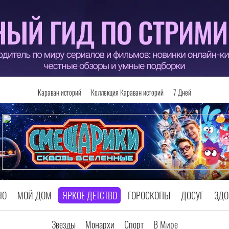
Караван историй
Коллекция Караван историй
7 Дней
НО
МОЙ ДОМ
ЯРКОЕ ДЕТСТВО
ГОРОСКОПЫ
ДОСУГ
ЗДО
Звезды
Монархи
Спорт
В Мире