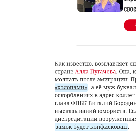
сво
Как известно, возглавляет с
стране
Алла Пугачева
. Она, 
молчать после эмиграции. 
«холопами»
, а её муж буква
оскорблениях в адрес колле
глава
ФПБК Виталий Бороди
высказываний юмориста. Ес
дискредитации вооруженных с
замок будет конфискован
.