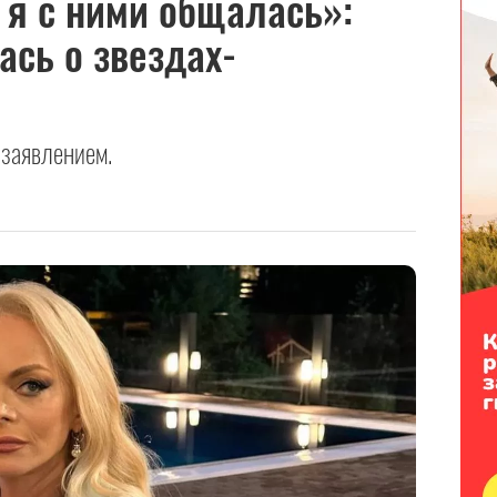
 я с ними общалась»:
сь о звездах-
 заявлением.