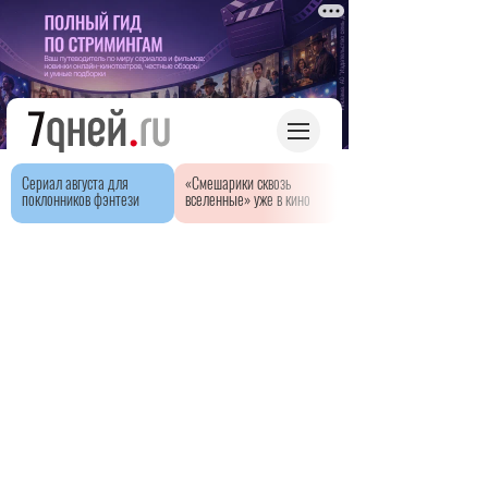
Сериал августа для
«Смешарики сквозь
поклонников фэнтези
вселенные» уже в кино