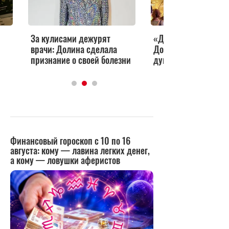
За кулисами дежурят
«Достойна своей ма
врачи: Долина сделала
Долина высказала вс
признание о своей болезни
думает о дочке Нач