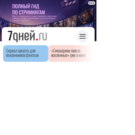
Сериал августа для
«Смешарики сквозь
поклонников фэнтези
вселенные» уже в кино