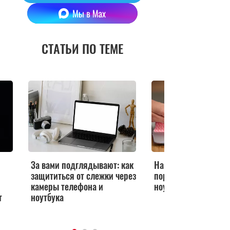
СТАТЬИ ПО ТЕМЕ
За вами подглядывают: как
Названа привычка, 
защититься от слежки через
портит экран вашег
камеры телефона и
ноутбука — проверь
т
ноутбука