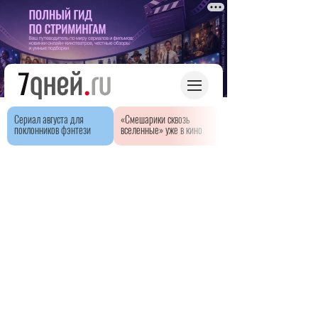
Сериал августа для
«Смешарики сквозь
поклонников фэнтези
вселенные» уже в кино