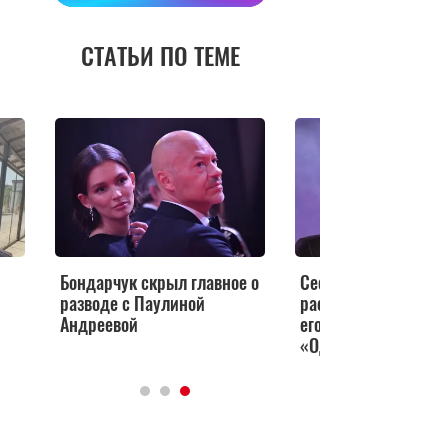
СТАТЬИ ПО ТЕМЕ
Бондарчук скрыл главное о
Сестра Бондарчука
разводе с Паулиной
рассказала, каким р
Андреевой
его четырехлетний 
«Одна порода»