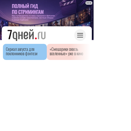
Сериал августа для
«Смешарики сквозь
поклонников фэнтези
вселенные» уже в кино