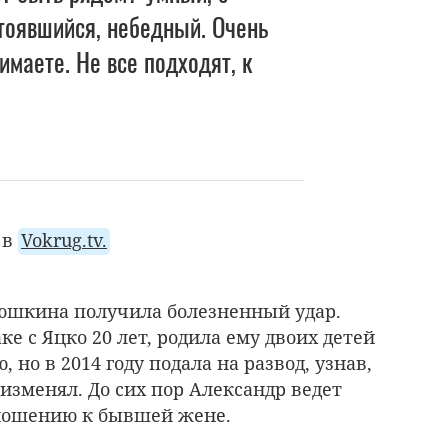
тоявшийся, небедный. Очень
имаете. Не все подходят, к
 в
Vokrug.tv.
люшкина получила болезненный удар.
е с Яцко 20 лет, родила ему двоих детей
 но в 2014 году подала на развод, узнав,
 изменял. До сих пор Александр ведет
тношению к бывшей жене.