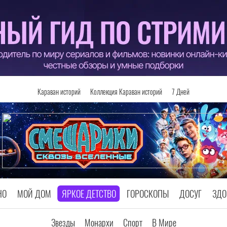
Караван историй
Коллекция Караван историй
7 Дней
НО
МОЙ ДОМ
ЯРКОЕ ДЕТСТВО
ГОРОСКОПЫ
ДОСУГ
ЗДО
Звезды
Монархи
Спорт
В Мире