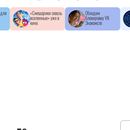
 для
«Смешарики сквозь
Обходим
вселенные» уже в
блокировку VK
кино
Знакомств