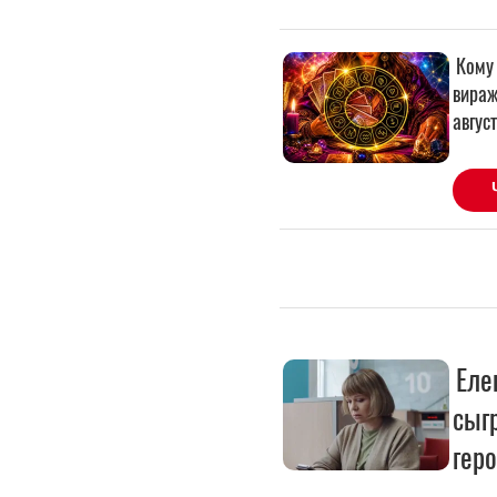
Еле
сыг
гер