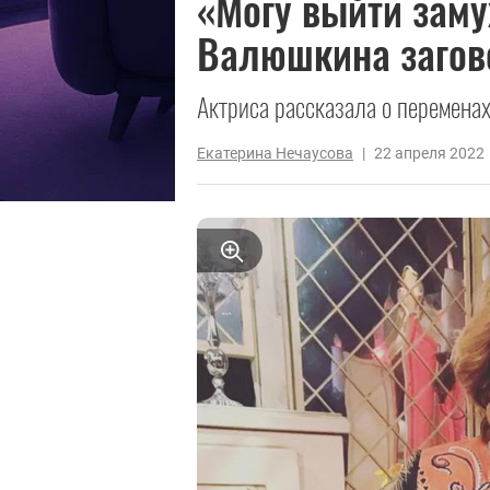
«Могу выйти заму
Валюшкина загово
Актриса рассказала о переменах
Екатерина Нечаусова
|
22 апреля 2022