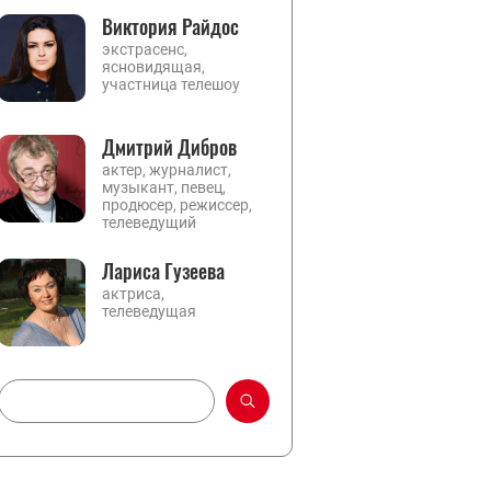
Виктория Райдос
экстрасенс,
ясновидящая,
участница телешоу
Дмитрий Дибров
актер, журналист,
музыкант, певец,
продюсер, режиссер,
телеведущий
Лариса Гузеева
актриса,
телеведущая