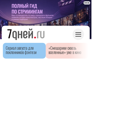
Сериал августа для
«Смешарики сквозь
поклонников фэнтези
вселенные» уже в кино