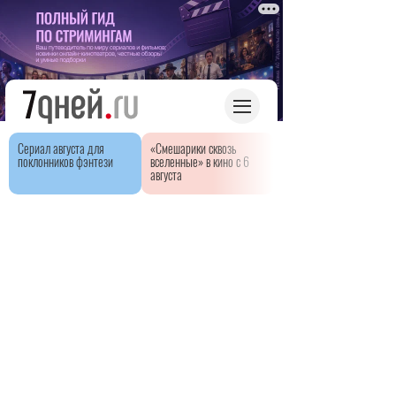
Сериал августа для
«Смешарики сквозь
поклонников фэнтези
вселенные» в кино с 6
августа