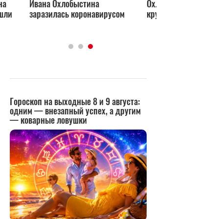
на
Ивана Охлобыстина
Охлобыстин попал в
ашли
заразилась коронавирусом
крупный скандал