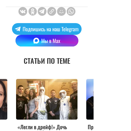
СТАТЬИ ПО ТЕМЕ
«Легли в дрейф!» Дочь
Пришедший в храм 