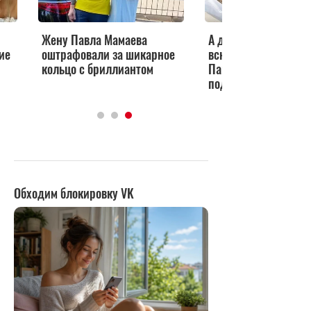
Жену Павла Мамаева
А дочери только 30 
ие
оштрафовали за шикарное
вскрылась стоимост
кольцо с бриллиантом
Павла Мамаева, кот
подарил жене