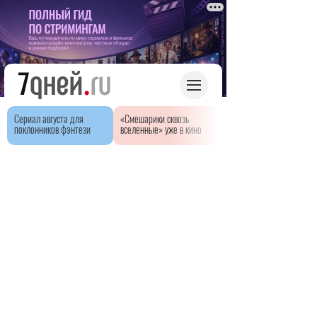
Сериал августа для
«Смешарики сквозь
поклонников фэнтези
вселенные» уже в кино