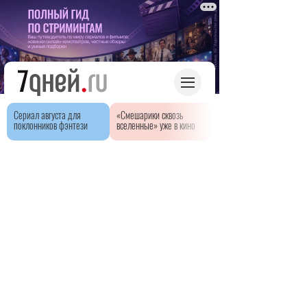
Сериал августа для
«Смешарики сквозь
поклонников фэнтези
вселенные» уже в кино