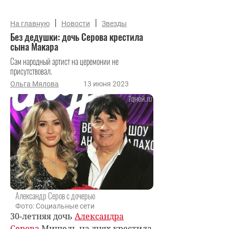
|
|
На главную
Новости
Звезды
Без дедушки: дочь Серова крестила
сына Макара
Сам народный артист на церемонии не
присутствовал.
Ольга Мялова
13 июня 2023
Александр Серов с дочерью
Фото: Социальные сети
30-летняя дочь
Александра
Серова
Мишель на днях крестила