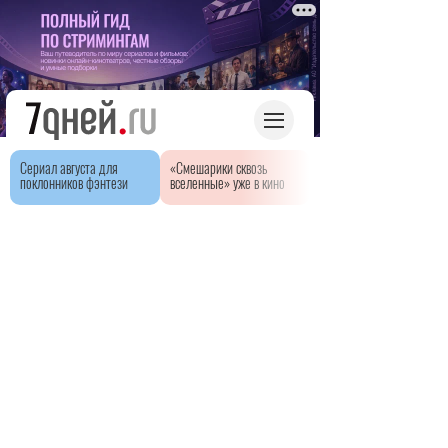
Сериал августа для
«Смешарики сквозь
поклонников фэнтези
вселенные» уже в кино