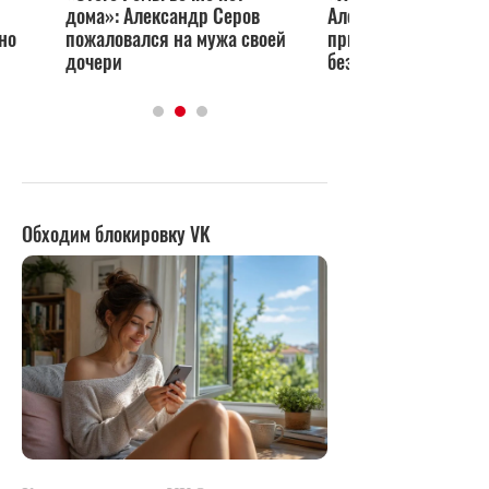
дома»: Александр Серов
Александр Серов
но
пожаловался на мужа своей
признался, что влю
дочери
без ума