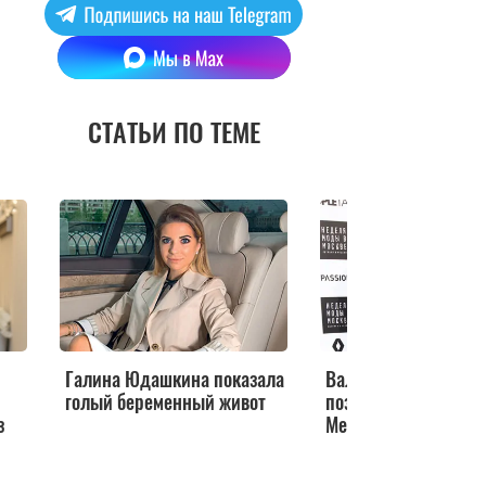
СТАТЬИ ПО ТЕМЕ
Галина Юдашкина показала
Валентина Юдашки
голый беременный живот
поздравили Орбакай
з
Меладзе