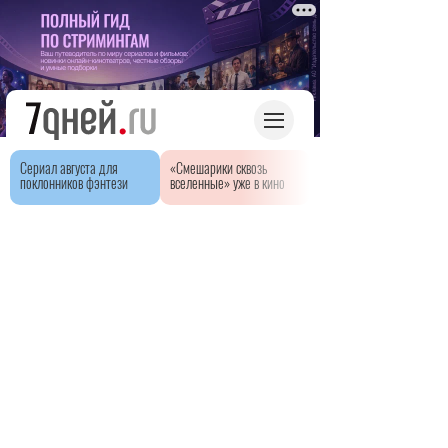
Сериал августа для
«Смешарики сквозь
поклонников фэнтези
вселенные» уже в кино