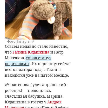
Фото: Instagram*
Совсем недавно стало известно,
что
Галина Юдашкина
и Петр
Максаков
снова станут
родителями
. Их первенцу сейчас
всего полтора года, а Галина
находится уже на пятом месяце.
«У нас снова будет апрельский
ребенок! — поделилась
счастливая бабушка, Марина
Юдашкина в гостях у
Андрея
Малахова
на шоу «Прямой эфир».