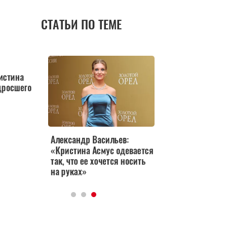
СТАТЬИ ПО ТЕМЕ
а
его
Александр Васильев:
Близняшки: дочка
«Кристина Асмус одевается
Кристины Асмус ста
так, что ее хочется носить
копией
на руках»