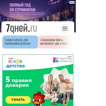
Сериал августа для
«Смешарики сквозь
поклонников фэнтези
вселенные» уже в кино