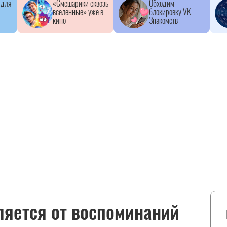
 для
«Смешарики сквозь
Обходим
вселенные» уже в
блокировку VK
кино
Знакомств
ляется от воспоминаний