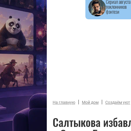
Сериал августа
поклонников
фэнтези
|
|
На главную
Мой дом
Создаём уют
Салтыкова избав