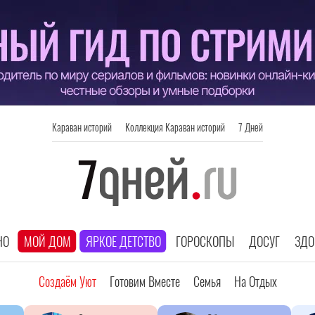
Караван историй
Коллекция Караван историй
7 Дней
НО
МОЙ ДОМ
ЯРКОЕ ДЕТСТВО
ГОРОСКОПЫ
ДОСУГ
ЗДО
Создаём Уют
Готовим Вместе
Семья
На Отдых