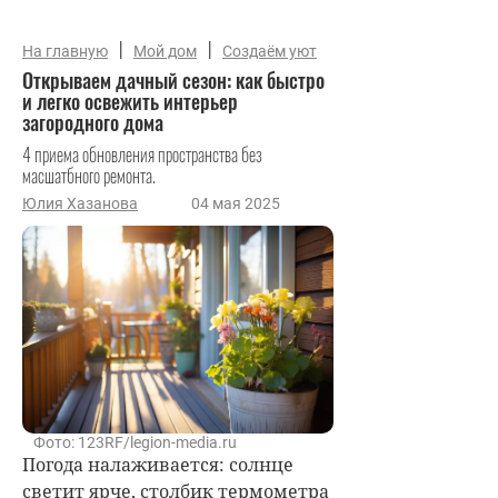
|
|
На главную
Мой дом
Создаём уют
Открываем дачный сезон: как быстро
и легко освежить интерьер
загородного дома
4 приема обновления пространства без
масшатбного ремонта.
Юлия Хазанова
04 мая 2025
Фото: 123RF/legion-media.ru
Погода налаживается: солнце
светит ярче, столбик термометра