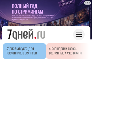
Сериал августа для
«Смешарики сквозь
поклонников фэнтези
вселенные» уже в кино