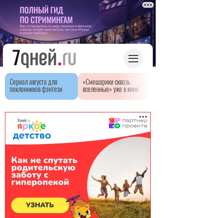
Сериал августа для
«Смешарики сквозь
поклонников фэнтези
вселенные» уже в кино