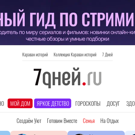
Караван историй
Коллекция Караван историй
7 Дней
НО
МОЙ ДОМ
ЯРКОЕ ДЕТСТВО
ГОРОСКОПЫ
ДОСУГ
ЗДО
Создаём Уют
Готовим Вместе
Семья
На Отдых