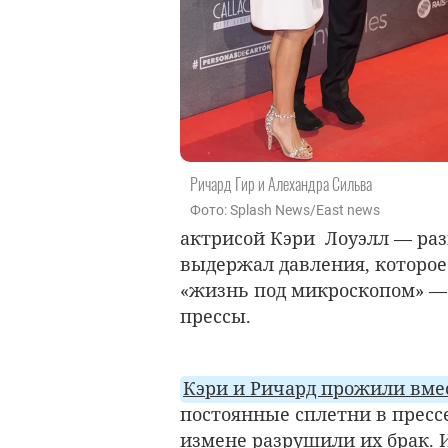
Ричард Гир и Алехандра Сильва
Фото: Splash News/East news
актрисой Кэри Лоуэлл — разв
выдержал давления, которое
«жизнь под микроскопом» —
прессы.
Кэри и Ричард прожили вмес
постоянные сплетни в прессе
измене разрушили их брак. И