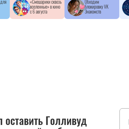
 для
«Смешарики сквозь
Обходим
вселенные» в кино
блокировку VK
с 6 августа
Знакомств
 оставить Голливуд