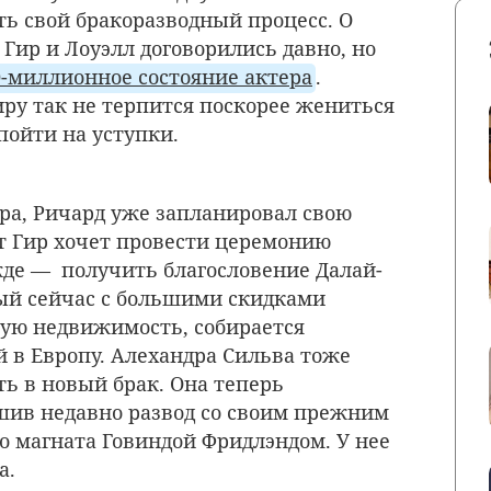
ть свой бракоразводный процесс. О
Гир и Лоуэлл договорились давно, но
0-миллионное состояние актера
.
иру так не терпится поскорее жениться
пойти на уступки.
ера, Ричард уже запланировал свою
т Гир хочет провести церемонию
жде — получить благословение Далай-
рый сейчас с большими скидками
ую недвижимость, собирается
й в Европу. Алехандра Сильва тоже
ть в новый брак. Она теперь
шив недавно развод со своим прежним
 магната Говиндой Фридлэндом. У нее
а.