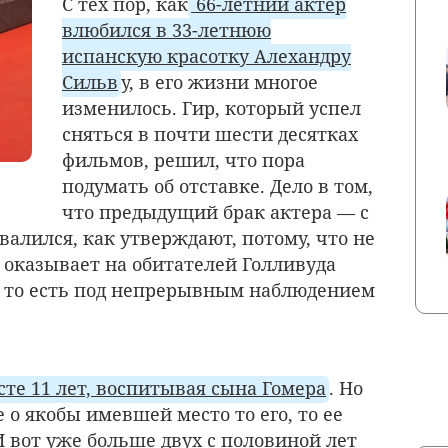
С тех пор, как
66-летний актер
влюбился в 33-летнюю
испанскую красотку Алехандру
Сильв
у, в его жизни многое
изменилось. Гир, который успел
сняться в почти шести десятках
фильмов, решил, что пора
подумать об отставке. Дело в том,
что предыдущий брак актера — с
алился, как утверждают, потому, что не
 оказывает на обитателей Голливуда
 то есть под непрерывным наблюдением
те 11 лет, воспитывая сына Гомера
. Но
 о якобы имевшей место то его, то ее
 вот уже больше двух с половиной лет