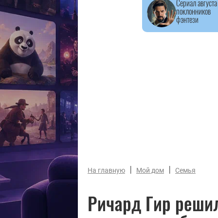
Сериал августа
поклонников
фэнтези
|
|
На главную
Мой дом
Семья
Ричард Гир решил