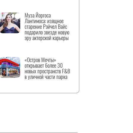
Муза Йоргоса
Лантимоса: изящное
старение Рэйчел Вайс
подарило звезде новую
эру актерской карьеры
«Остров Мечты»
открывает более 30
новых пространств F&B
в уличной части парка