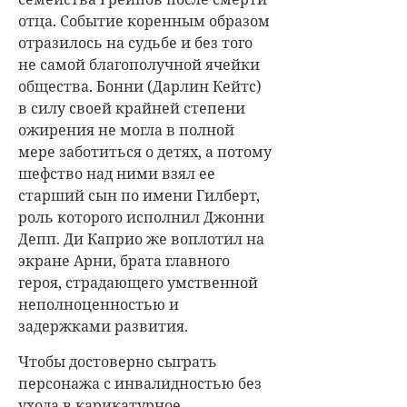
отца. Событие коренным образом
отразилось на судьбе и без того
не самой благополучной ячейки
общества. Бонни (Дарлин Кейтс)
в силу своей крайней степени
ожирения не могла в полной
мере заботиться о детях, а потому
шефство над ними взял ее
старший сын по имени Гилберт,
роль которого исполнил
Джонни
Депп
. Ди Каприо же воплотил на
экране Арни, брата главного
героя, страдающего умственной
неполноценностью и
задержками развития.
Чтобы достоверно сыграть
персонажа с инвалидностью без
ухода в карикатурное