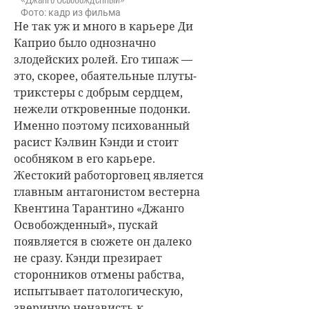
Фото: кадр из фильма
Не так уж и много в карьере Ди
Каприо было однозначно
злодейских ролей. Его типаж —
это, скорее, обаятельные плуты-
трикстеры с добрым сердцем,
нежели откровенные подонки.
Именно поэтому психованный
расист Кэлвин Кэнди и стоит
особняком в его карьере.
Жестокий работорговец является
главным антагонистом вестерна
Квентина Тарантино «Джанго
Освобожденный», пускай
появляется в сюжете он далеко
не сразу. Кэнди презирает
сторонников отмены рабства,
испытывает патологическую,
звериную ненависть к