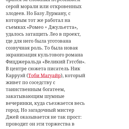
серой морали или откровенных
злодеев. Но Базу Лурману, с
которым тот же работал на
съемках «Ромео + Джульетта»,
удалось затащить Лео в проект,
где для него была уготована
созвучная роль. То была новая
экранизация культового романа
Фицджеральда «Великий Гэтсби».
В центре сюжета писатель Ник
Карруэй (
Тоби Магуайр
), который
живет по соседству с
таинственным богатеем,
закатывающим шумные
вечеринки, куда съезжается весь
город. Но загадочный мистер
Джей оказывается не так прост:
проводит он эти торжества в