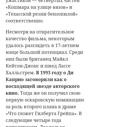
ужастиков — четвертых частей
«Кошмара на улице вязов» и
«Техасской резни бензопилой»
соответственно.
Несмотря на отвратительное
качество фильма, некоторым
удалось разглядеть в 17-летнем
юнце большой потенциал. Среди
них были британец Майкл
Кейтон-Джонс и швед Лассе
Халльстрем.
В 1993 году о Ди
Каприо заговорили как о
восходящей звезде авторского
кино.
Тогда же он получил свою
первую оскаровскую номинацию
за роль второго плана в драме
«Что гложет Гилберта Грейпа». В
следующие четыре года
популярность Лео только