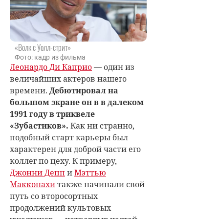
«Волк с Уолл-стрит»
Фото: кадр из фильма
Леонардо Ди Каприо
— один из
величайших актеров нашего
времени.
Дебютировал на
большом экране он в в далеком
1991 году в триквеле
«Зубастиков».
Как ни странно,
подобный старт карьеры был
характерен для доброй части его
коллег по цеху. К примеру,
Джонни Депп
и
Мэттью
Макконахи
также начинали свой
путь со второсортных
продолжений культовых