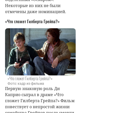
Некоторые из них не были
отмечены даже номинацией.
«Что гложет Гилберта Грейпа?»
«Что гложет Гилберта Грейпа?»
Фото: кадр из фильма
Первую знаковую роль Ди
Каприо сыграл в драме «Что
гложет Гилберта Грейпа?» Фильм
повествует о непростой жизни
семейства Грейпов после смерти