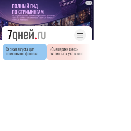
Сериал августа для
«Смешарики сквозь
поклонников фэнтези
вселенные» уже в кино