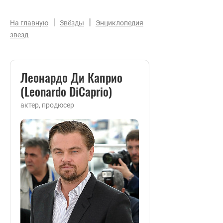
|
|
На главную
Звёзды
Энциклопедия
звезд
Леонардо Ди Каприо
(Leonardo DiCaprio)
актер, продюсер