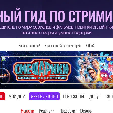
Караван историй
Коллекция Караван историй
7 Дней
НО
МОЙ ДОМ
ЯРКОЕ ДЕТСТВО
ГОРОСКОПЫ
ДОСУГ
ЗДО
Новости
Рецензии
Подборки
Обзоры