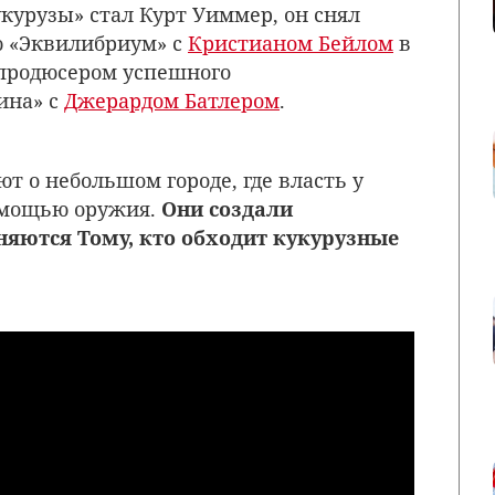
курузы» стал Курт Уиммер, он снял
 «Эквилибриум» с
Кристианом Бейлом
в
 продюсером успешного
ина» с
Джерардом Батлером
.
т о небольшом городе, где власть у
помощью оружия.
Они создали
няются Тому, кто обходит кукурузные