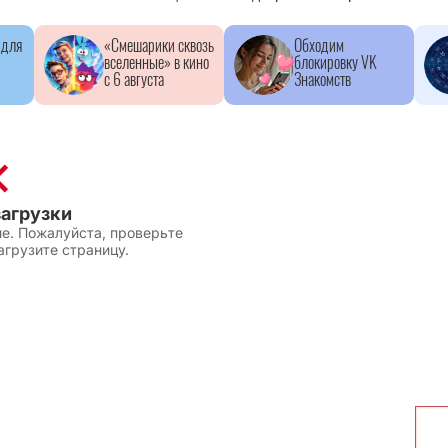
 для
«Смешарики сквозь
Обходим
вселенные» в кино
блокировку VK
с 6 августа
Знакомств