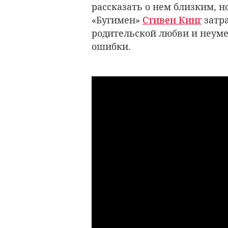
рассказать о нем близким, но
«Бугимен»
Стивен Кинг
затра
родительской любви и неуме
ошибки.