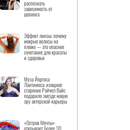
распознать
зависимость от
шопинга
Эффект линзы: почему
мокрые волосы на
пляже — это опасное
сочетание для красоты
и здоровья
Муза Йоргоса
Лантимоса: изящное
старение Рэйчел Вайс
подарило звезде новую
эру актерской карьеры
«Остров Мечты»
открывает более 30