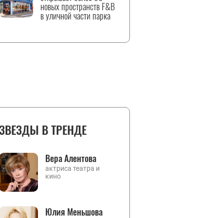
новых пространств F&B
в уличной части парка
ЗВЕЗДЫ В ТРЕНДЕ
Вера Алентова
актриса театра и
кино
Юлия Меньшова