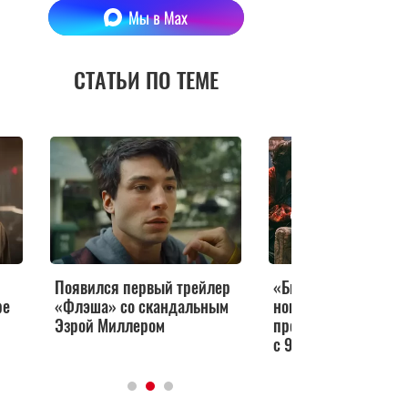
СТАТЬИ ПО ТЕМЕ
Появился первый трейлер
«Быть», «Шаляпин»
ре
«Флэша» со скандальным
новый мультсериал 
Эзрой Миллером
премьеры кино и се
с 9 по 15 февраля