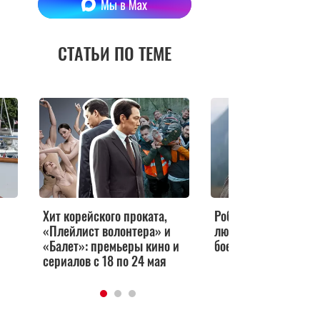
СТАТЬИ ПО ТЕМЕ
Хит корейского проката,
Роботы восстали пр
«Плейлист волонтера» и
людей в тизер-трей
«Балет»: премьеры кино и
боевика «Создатель
сериалов с 18 по 24 мая