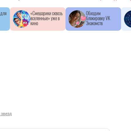
 для
«Смешарики сквозь
Обходим
вселенные» уже в
блокировку VK
кино
Знакомств
 звезд