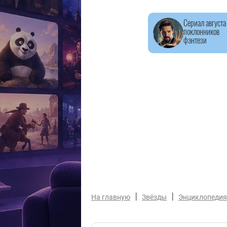
Сериал августа
поклонников
фэнтези
|
|
На главную
Звёзды
Энциклопедия