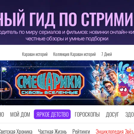
Караван историй
Коллекция Караван историй
7 Дней
НО
МОЙ ДОМ
ЯРКОЕ ДЕТСТВО
ГОРОСКОПЫ
ДОСУГ
ЗДО
Светская Хроника
Частная Жизнь
Рейтинги
Энциклопедия Звёз