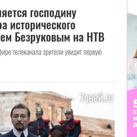
яется господину
а исторического
еем Безруковым на НТВ
эфире телеканала зрители увидят первую