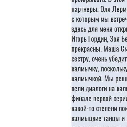
партнеры. Оля Лерм
с которым мы встреч
здесь для меня отк
Игорь Гордин, Зоя Б
прекрасны. Маша См
сестру, очень убеди
калмычку, поскольк
калмычкой. Мы реши
вели диалоги на кал
финале первой серии
какой-то степени по
калмыцкие танцы и 