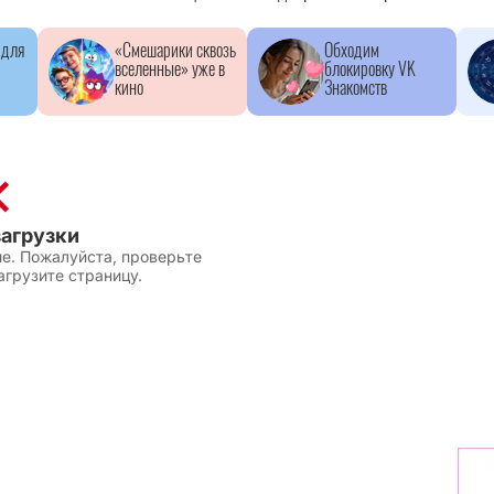
 для
«Смешарики сквозь
Обходим
вселенные» уже в
блокировку VK
кино
Знакомств