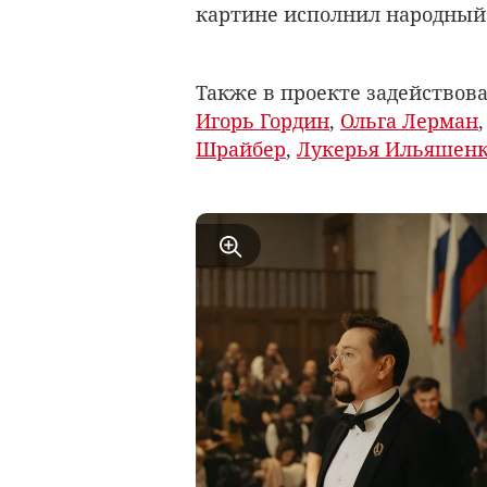
картине исполнил народный
Также в проекте задействов
Игорь Гордин
,
Ольга Лерман
Шрайбер
,
Лукерья Ильяшен