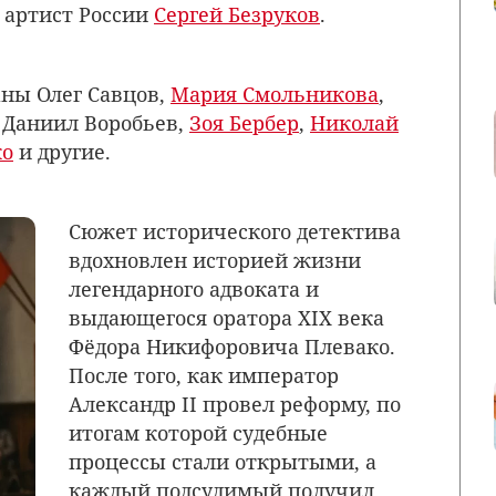
 артист России
Сергей Безруков
.
аны Олег Савцов,
Мария Смольникова
,
, Даниил Воробьев,
Зоя Бербер
,
Николай
ко
и другие.
Сюжет исторического детектива
вдохновлен историей жизни
легендарного адвоката и
выдающегося оратора XIX века
Фёдора Никифоровича Плевако.
После того, как император
Александр II провел реформу, по
итогам которой судебные
процессы стали открытыми, а
каждый подсудимый получил