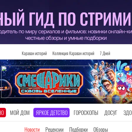
Караван историй
Коллекция Караван историй
7 Дней
НО
МОЙ ДОМ
ЯРКОЕ ДЕТСТВО
ГОРОСКОПЫ
ДОСУГ
ЗДО
Новости
Рецензии
Подборки
Обзоры