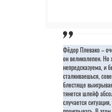
Фёдор Плевако – оче
он великолепен. Но 
непредсказуема, и б
сталкиваешься, сов
блестяще выигрывае
тянется шлейф абсол
случается ситуация,
проигрывать. В этом