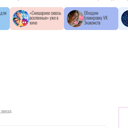
 для
«Смешарики сквозь
Обходим
вселенные» уже в
блокировку VK
кино
Знакомств
 звезд