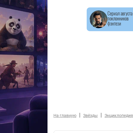
Сериал августа
поклонников
фэнтези
|
|
На главную
Звёзды
Энциклопедия