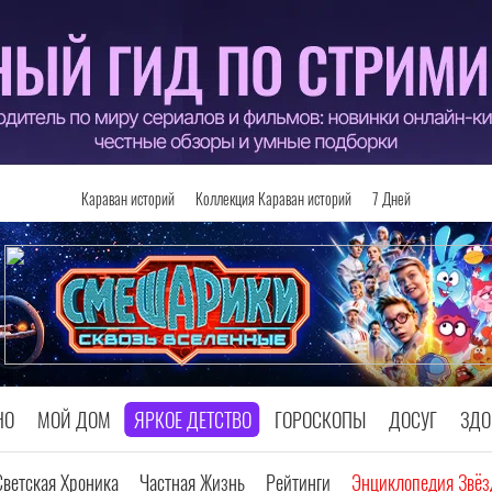
Караван историй
Коллекция Караван историй
7 Дней
НО
МОЙ ДОМ
ЯРКОЕ ДЕТСТВО
ГОРОСКОПЫ
ДОСУГ
ЗДО
Светская Хроника
Частная Жизнь
Рейтинги
Энциклопедия Звёз