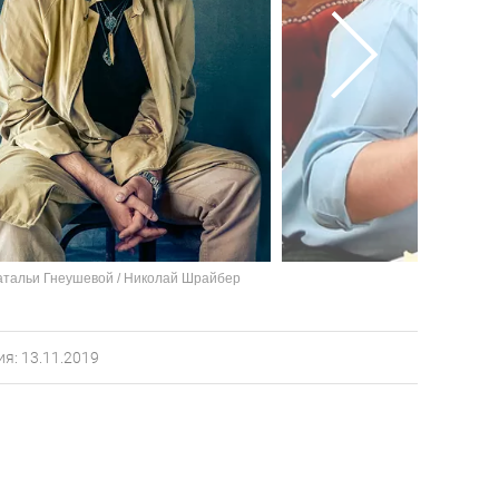
атальи Гнеушевой / Николай Шрайбер
я: 13.11.2019