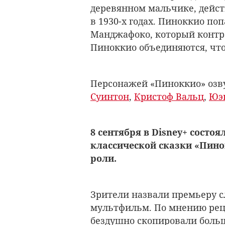
деревянном мальчике, дейст
в 1930-х годах. Пиноккио по
Манджафоко, который контро
Пиноккио объединяются, что
Персонажей «Пиноккио» оз
Суинтон
,
Кристоф Вальц
,
Юэ
8 сентября в Disney+ состо
классической сказки «Пино
роли.
Зрители назвали премьеру 
мультфильм. По мнению рец
бездушно скопировали больш