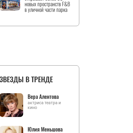
новых пространств F&B
в уличной части парка
ЗВЕЗДЫ В ТРЕНДЕ
Вера Алентова
актриса театра и
кино
Юлия Меньшова