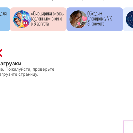
 для
«Смешарики сквозь
Обходим
вселенные» в кино
блокировку VK
с 6 августа
Знакомств