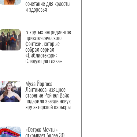
сочетание для красоты
и здоровья
5 крутых ингредиентов
приключенческого
фэнтези, которые
собрал сериал
«Библиотекари:
Следующая глава»
Муза Йоргоса
Лантимоса: изящное
старение Рэйчел Вайс
подарило звезде новую
эру актерской карьеры
«Остров Мечты»
открывает более 30