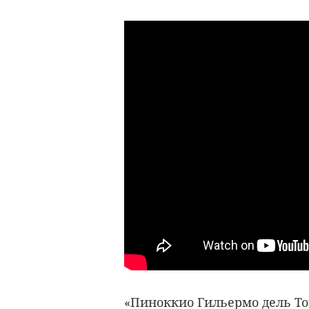
«Пиноккио Гильермо дель То