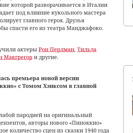
вие которой разворачивается в Италии
падает под влияние кукольного мастера
лирует главного героя. Друзья
бы спасти его из театра Манджафоко.
вучили актеры
Рон Перлман
,
Тильда
н Макгрегор
и другие.
ялась премьера новой версии
ккио» с Томом Хэнксом в главной
слабой пародией на оригинальный
ензентов, авторы нового «Пиноккио»
ое количество сцен из сказки 1940 года