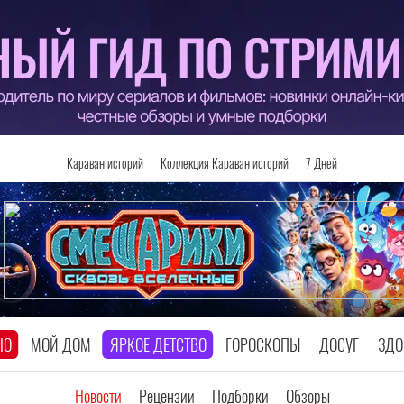
Караван историй
Коллекция Караван историй
7 Дней
НО
МОЙ ДОМ
ЯРКОЕ ДЕТСТВО
ГОРОСКОПЫ
ДОСУГ
ЗДО
Новости
Рецензии
Подборки
Обзоры