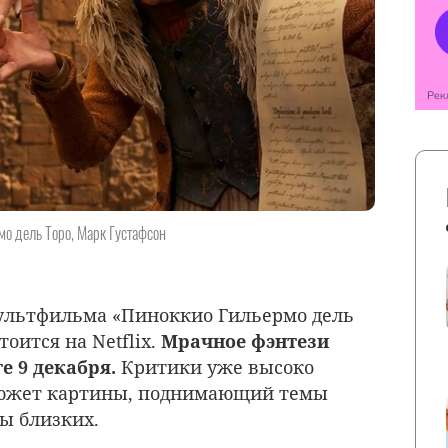
мо дель Торо, Марк Густафсон
ультфильма «Пиноккио Гильермо дель
тоится на Netflix.
Мрачное фэнтези
е 9 декабря.
Критики уже высоко
сюжет картины, поднимающий темы
ы близких.