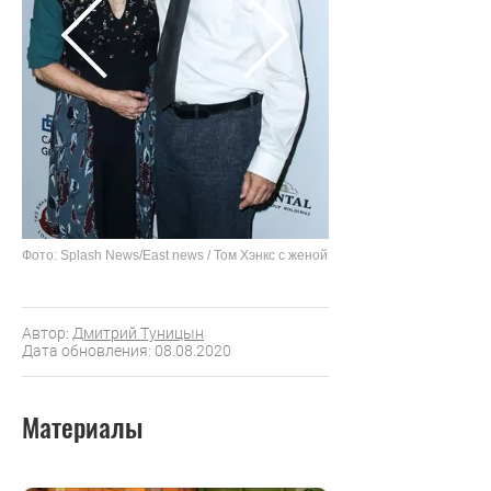
Фото: Splash News/East news / Том Хэнкс с женой
Автор:
Дмитрий Туницын
Дата обновления: 08.08.2020
Материалы