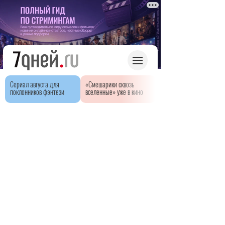
Сериал августа для
«Смешарики сквозь
поклонников фэнтези
вселенные» уже в кино