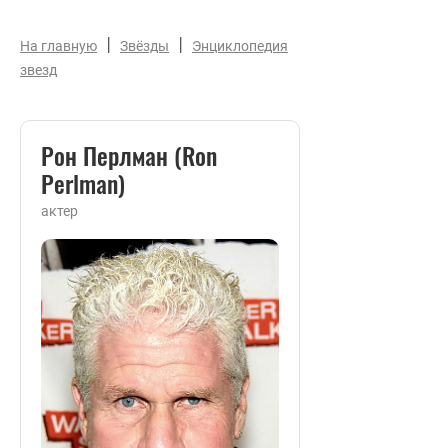
|
|
На главную
Звёзды
Энциклопедия
звезд
Рон Перлман (Ron
Perlman)
актер