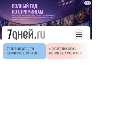
Сериал августа для
«Смешарики сквозь
поклонников фэнтези
вселенные» уже в кино