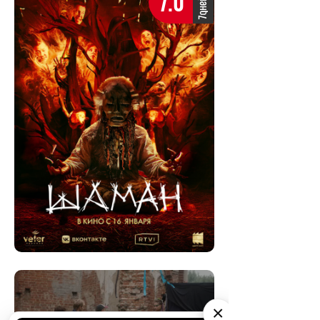
7.0
×