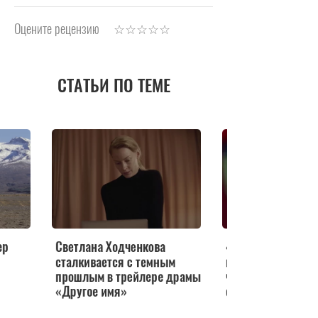
Оцените рецензию
СТАТЬИ ПО ТЕМЕ
Светлана Ходченкова
«Ходячие» приближ
сталкивается с темным
появился трейлер в
прошлым в трейлере драмы
части финального с
«Другое имя»
сериала