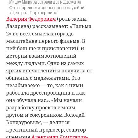
Мишку Мансура сыграли два медвежонка
Фото: предоставлены пресс-службой
«Централ Партнершип»
Валерия Федорович
(роль жены
Лаза­рева) рассказывает: «Пальма
2» во всех смыслах гораздо
масштабнее первого фильма. В
ней больше и приключений, и
истории взаимоотношений
между людьми. Одно из самых
ярких впечатлений я получила от
общения с медвежатами. Это
незабываемо — то, как с ними
работала дрессировщица и как
она обучала нас». «Мы начали
разработку проекта с моим
другом и сокурсником Володей
Кондауровым, — делится
креативный продюсер, соавтор
сценария
Александр Домогаров-