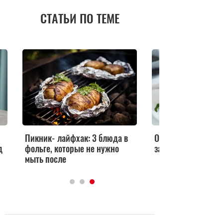
СТАТЬИ ПО ТЕМЕ
Пикник‑лайфхак: 3 блюда в
Оладьи из овсянки
д
фольге, которые не нужно
завтрак без муки з
мыть после