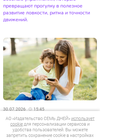
превращают прогулку в полезное
развитие ловкости, ритма и точности
движений.
30.07.2026
15:45
Фотоохота – занимательная
АО «Издательство СЕМЬ ДНЕЙ»
использует
прогулка
cookie
для персонализации сервисов и
удобства пользователей. Вы можете
Эдди и Рок знают, как превратить
запретить сохранение cookie в настройках