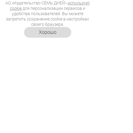
АО «Издательство СЕМЬ ДНЕЙ»
использует
cookie
для персонализации сервисов и
удобства пользователей. Вы можете
запретить сохранение cookie в настройках
своего браузера.
Хорошо
04.08.2026
17:00
Молочный коктейль с
арбузом: летний
освежающий рецепт
Кира расскажет, как превратить
спелую ягоду в прохладный напиток.