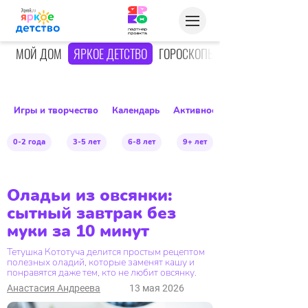
О
МОЙ ДОМ
ЯРКОЕ ДЕТСТВО
ГОРОСКОПЫ
Игры и творчество
Календарь
Активное детство
0-2 года
3-5 лет
6-8 лет
9+ лет
Оладьи из овсянки:
сытный завтрак без
муки за 10 минут
Тетушка Кототуча делится простым рецептом
полезных оладий, которые заменят кашу и
понравятся даже тем, кто не любит овсянку.
Анастасия Андреева
13 мая 2026