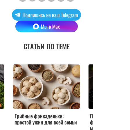
СТАТЬИ ПО ТЕМЕ
Грибные фрикадельки:
Пикник‑лайфхак: 
простой ужин для всей семьи
фольге, которые н
мыть после