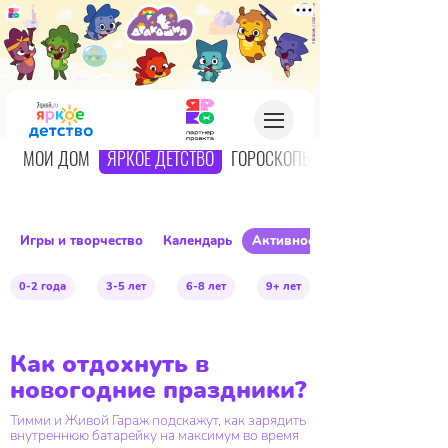
О
МОЙ ДОМ
ЯРКОЕ ДЕТСТВО
ГОРОСКОПЫ
Игры и творчество
Календарь
Активное детство
0-2 года
3-5 лет
6-8 лет
9+ лет
Как отдохнуть в
новогодние праздники?
Тимми и Живой Гараж подскажут, как зарядить
внутреннюю батарейку на максимум во время