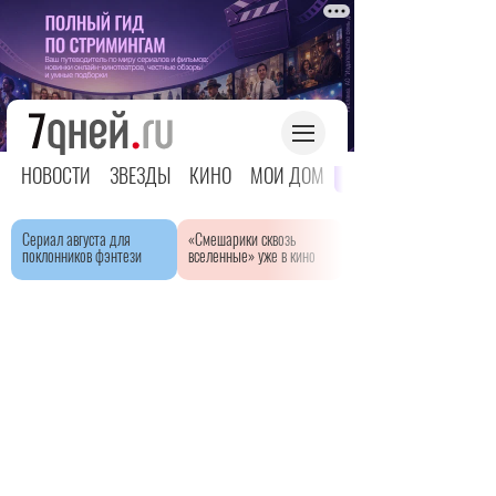
НОВОСТИ
ЗВЕЗДЫ
КИНО
МОЙ ДОМ
ЯРКОЕ ДЕТСТВО
Сериал августа для
«Смешарики сквозь
поклонников фэнтези
вселенные» уже в кино