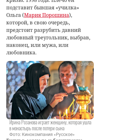
кризис 1998 года. Плечо ей
подставит бывшая «училка»
Ольга (
Мария Порошина
),
которой, в свою очередь,
предстоит разрубить давний
любовный треугольник, выбрав,
наконец, или мужа, или
любовника.
Ирина Розанова играет женщину, которая ушла
в монастырь после потери сына
Фото: Кинокомпания «Русское»