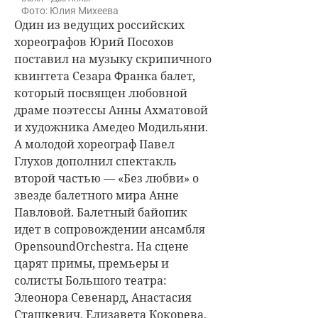
Фото: Юлия Михеева
Один из ведущих российских
хореографов Юрий Посохов
поставил на музыку скрипичного
квинтета Сезара Франка балет,
который посвящен любовной
драме поэтессы Анны Ахматовой
и художника Амедео Модильяни.
А молодой хореограф Павел
Глухов дополнил спектакль
второй частью — «Без любви» о
звезде балетного мира Анне
Павловой. Балетный байопик
идет в сопровождении ансамбля
OpensoundOrchestra. На сцене
царят примы, премьеры и
солисты Большого театра:
Элеонора Севенард, Анастасия
Сташкевич, Елизавета Кокорева,