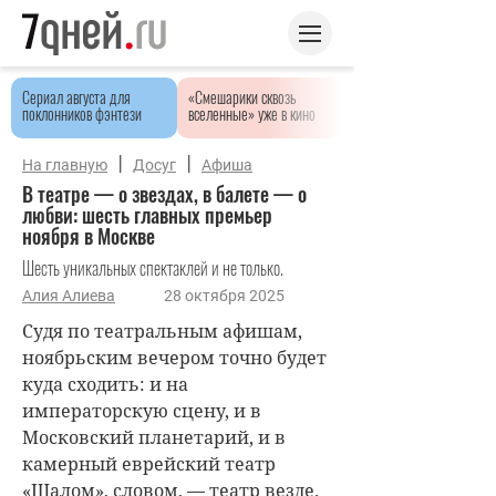
Сериал августа для
«Смешарики сквозь
поклонников фэнтези
вселенные» уже в кино
|
|
На главную
Досуг
Афиша
В театре — о звездах, в балете — о
любви: шесть главных премьер
ноября в Москве
Шесть уникальных спектаклей и не только.
Алия Алиева
28 октября 2025
Судя по театральным афишам,
ноябрьским вечером точно будет
куда сходить: и на
императорскую сцену, и в
Московский планетарий, и в
камерный еврейский театр
«Шалом», словом, — театр везде.