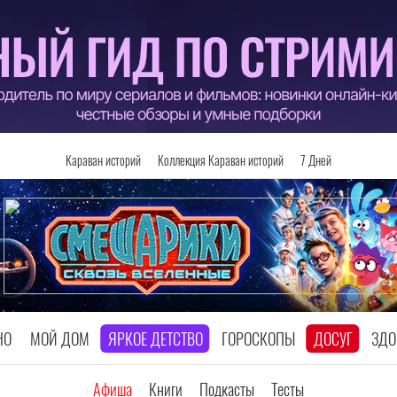
Караван историй
Коллекция Караван историй
7 Дней
НО
МОЙ ДОМ
ЯРКОЕ ДЕТСТВО
ГОРОСКОПЫ
ДОСУГ
ЗДО
Афиша
Книги
Подкасты
Тесты