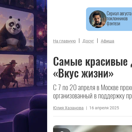
Сериал августа
поклонников
фэнтези
|
|
На главную
Досуг
Афиша
Самые красивые 
«Вкус жизни»
С 7 по 20 апреля в Москве прох
организованный в поддержку пр
Юлия Хазанова
|
16 апреля 2025