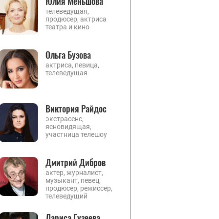
Юлия Меньшова
телеведущая,
продюсер, актриса
театра и кино
Ольга Бузова
актриса, певица,
телеведущая
Виктория Райдос
экстрасенс,
ясновидящая,
участница телешоу
Дмитрий Дибров
актер, журналист,
музыкант, певец,
продюсер, режиссер,
телеведущий
Лариса Гузеева