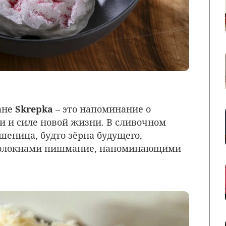
ане
Skrepka
– это напоминание о
ти и силе новой жизни. В сливочном
шеница, будто зёрна будущего,
волокнами пишмание, напоминающими