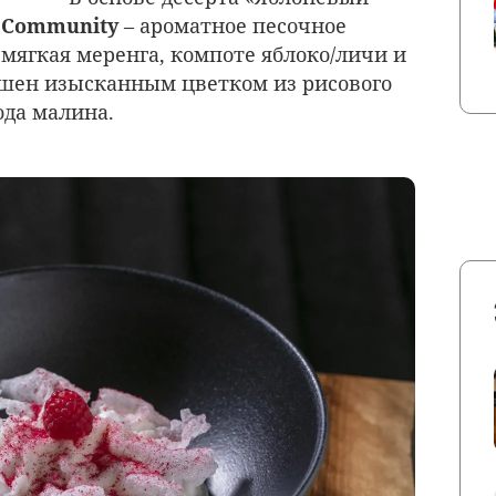
и
Community
– ароматное песочное
мягкая меренга, компоте яблоко/личи и
ашен изысканным цветком из рисового
года малина.