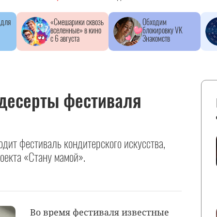
 для
«Смешарики сквозь
Обходим
вселенные» в кино
блокировку VK
с 6 августа
Знакомств
десерты фестиваля
одит фестиваль кондитерского искусства,
оекта «Стану мамой».
Во время фестиваля известные