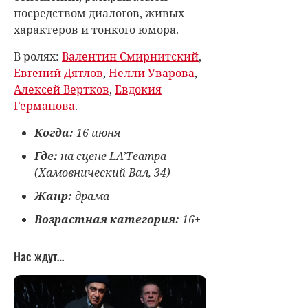
посредством диалогов, живых
характеров и тонкого юмора.
В ролях:
Валентин Смирнитский
,
Евгений Дятлов
,
Нелли Уварова
,
Алексей Вертков
,
Евдокия
Германова
.
Когда:
16 июня
Где:
на сцене LA’Театра
(Хамовнический Вал, 34)
Жанр:
драма
Возрастная категория:
16+
Нас ждут…