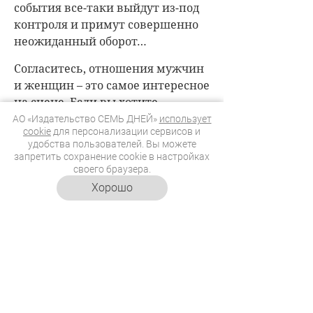
события все-таки выйдут из-под
контроля и примут совершенно
неожиданный оборот…
Согласитесь, отношения мужчин
и женщин – это самое интересное
на сцене. Если вы хотите
получить заряд хорошего
АО «Издательство СЕМЬ ДНЕЙ»
использует
cookie
для персонализации сервисов и
настроения и ярких эмоций,
удобства пользователей. Вы можете
приходите на этот спектакль.
запретить сохранение cookie в настройках
своего браузера.
Артисты: Ольга Прокофьева,
Хорошо
Юлия Меньшова, Андрей Ильин,
Евгений Дятлов, Ольга
Богомазова.
Когда:
27 июня
Где:
на сцене LA’Театра
(Хамовнический Вал, 34)