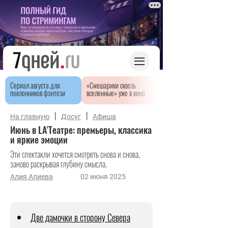
Сериал августа для
«Смешарики сквозь
поклонников фэнтези
вселенные» уже в кино
|
|
На главную
Досуг
Афиша
Июнь в LA’Театрe: премьеры, классика
и яркие эмоции
Эти спектакли хочется смотреть снова и снова,
заново раскрывая глубину смысла.
Алия Алиева
02 июня 2025
Две дамочки в сторону Севера