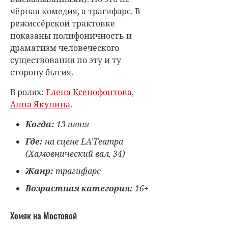
чёрная комедия, а трагифарс. В
режиссёрской трактовке
показаны полифоничность и
драматизм человеческого
существования по эту и ту
сторону бытия.
В ролях:
Елена Ксенофонтова
,
Анна Якунина
.
Когда:
13 июня
Где:
на сцене LA’Театра
(Хамовнический вал, 34)
Жанр:
трагифарс
Возрастная категория:
16+
Хомяк на Мостовой