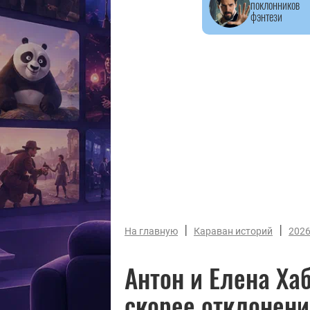
поклонников
фэнтези
|
|
На главную
Караван историй
202
Антон и Елена Ха
скорее отклонен