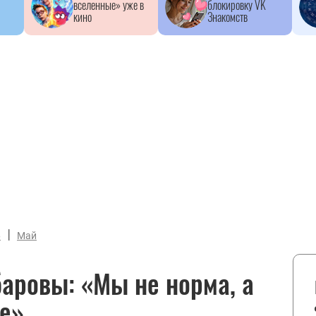
вселенные» уже в
блокировку VK
кино
Знакомств
|
6
Май
баровы: «Мы не норма, а
ие»