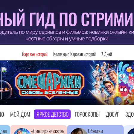
Караван историй
Коллекция Караван историй
7 Дней
НО
МОЙ ДОМ
ЯРКОЕ ДЕТСТВО
ГОРОСКОПЫ
ДОСУГ
ЗДО
 для
«Смешарики сквозь
Обходим