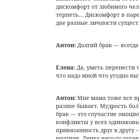
дискомфорт от любимого чело
терпеть... Дискомфорт в пар
две разные личности сущест
Антон:
Долгий брак — всегда
Елена:
Да, уметь перенести ч
что надо мной что угодно вы
Антон:
Мне мама тоже все вр
разное бывает. Мудрость бол
брак — это соучастие эмоци
конфликты у всех одинаковые
привязанность друг к другу —
машине, Ленка чего-то ругает