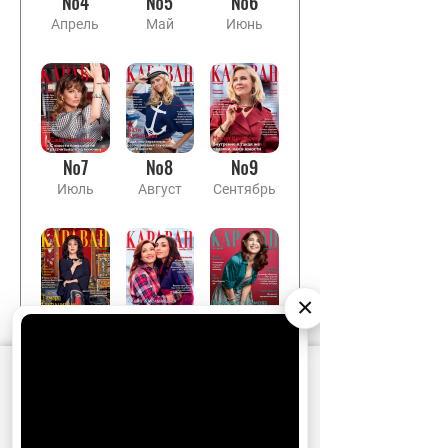
№4
№5
№6
Апрель
Май
Июнь
№7
№8
№9
Июль
Август
Сентябрь
×
№10
№11
№12
Октябрь
Ноябрь
Декабрь
АО «Издательство СЕМЬ ДНЕЙ»
использует
cookie
для персонализации сервисов и
удобства пользователей. Вы можете
запретить сохранение cookie в настройках
своего браузера.