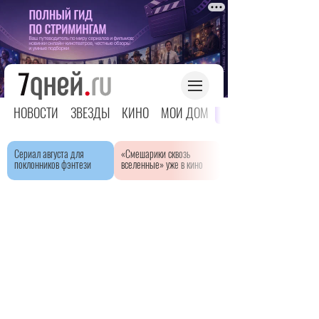
НОВОСТИ
ЗВЕЗДЫ
КИНО
МОЙ ДОМ
ЯРКОЕ ДЕТСТВО
Сериал августа для
«Смешарики сквозь
поклонников фэнтези
вселенные» уже в кино