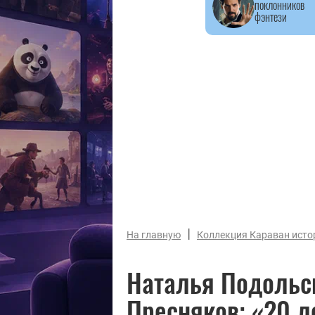
поклонников
фэнтези
|
На главную
Коллекция Караван исто
Наталья Подольс
Пресняков: «20 л