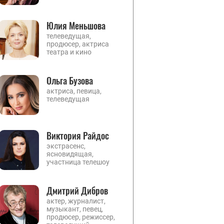
Юлия Меньшова
телеведущая,
продюсер, актриса
театра и кино
Ольга Бузова
актриса, певица,
телеведущая
Виктория Райдос
экстрасенс,
ясновидящая,
участница телешоу
Дмитрий Дибров
актер, журналист,
музыкант, певец,
продюсер, режиссер,