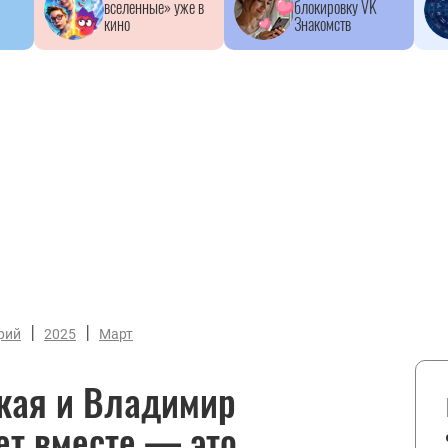
вселенные» уже в
блокировку VK
кино
Знакомств
|
|
рий
2025
Март
кая и Владимир
ет вместе — это