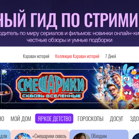
Караван историй
Коллекция Караван историй
7 Дней
НО
МОЙ ДОМ
ЯРКОЕ ДЕТСТВО
ГОРОСКОПЫ
ДОСУГ
ЗДО
 для
«Смешарики сквозь
Обходим