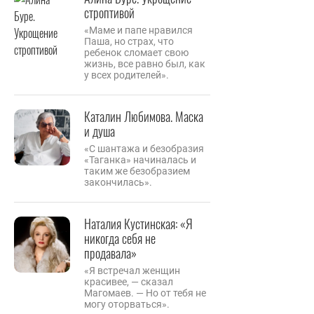
строптивой
«Маме и папе нравился
Паша, но страх, что
ребенок сломает свою
жизнь, все равно был, как
у всех родителей».
Каталин Любимова. Маска
и душа
«С шантажа и безобразия
«Таганка» начиналась и
таким же безобразием
закончилась».
Наталия Кустинская: «Я
никогда себя не
продавала»
«Я встречал женщин
красивее, — сказал
Магомаев. — Но от тебя не
могу оторваться».