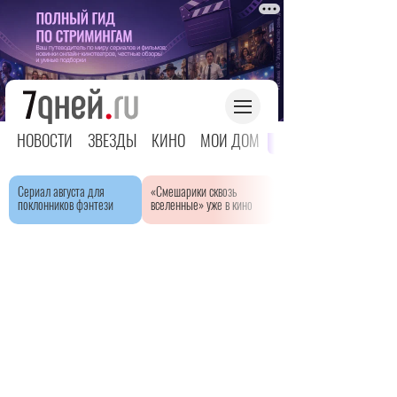
НОВОСТИ
ЗВЕЗДЫ
КИНО
МОЙ ДОМ
ЯРКОЕ ДЕТСТВО
Сериал августа для
«Смешарики сквозь
поклонников фэнтези
вселенные» уже в кино