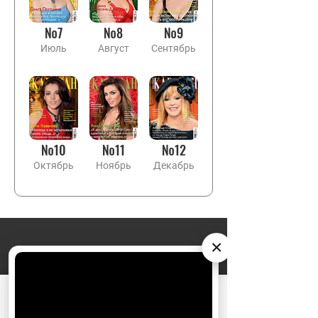
№7
№8
№9
Июль
Август
Сентябрь
№10
№11
№12
Октябрь
Ноябрь
Декабрь
×
АО «Издательство СЕМЬ ДНЕЙ»
использует
НОВОСТИ
cookie
для персонализации сервисов и
удобства пользователей. Вы можете