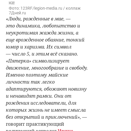
мае
Фото: 123RF/legion-media.ru / коллаж
7Дней.ru
«Люди, рожденные в мае, —
это динамика, любопытство и
неукротимая жажда жизни, а
еще врожденное обаяние, тонкий
юмор и харизма. Их символ
— число 5, и этим всё сказано.
«Пятерка» символизирует
движение, многообразие и свободу.
Именно поэтому майские
личности так легко
адаптируются, обожают новизну
и ненавидят рамки. Они от
рождения исследователи, для
которых жизнь не имеет смысла
без открытий и приключений»,
—
говорит практикующий
ведический астролог
Ирина