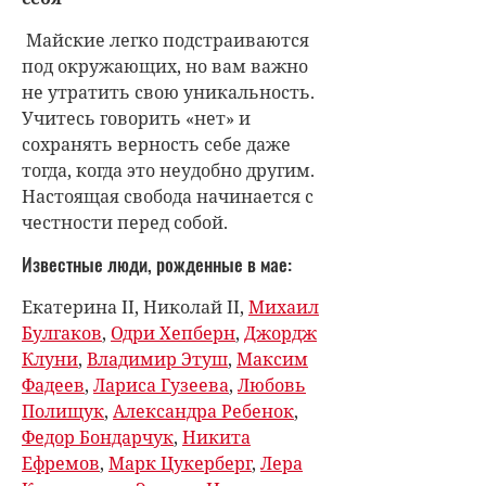
Майские легко подстраиваются
под окружающих, но вам важно
не утратить свою уникальность.
Учитесь говорить «нет» и
сохранять верность себе даже
тогда, когда это неудобно другим.
Настоящая свобода начинается с
честности перед собой.
Известные люди, рожденные в мае:
Екатерина II, Николай II,
Михаил
Булгаков
,
Одри Хепберн
,
Джордж
Клуни
,
Владимир Этуш
,
Максим
Фадеев
,
Лариса Гузеева
,
Любовь
Полищук
,
Александра Ребенок
,
Федор Бондарчук
,
Никита
Ефремов
,
Марк Цукерберг
,
Лера