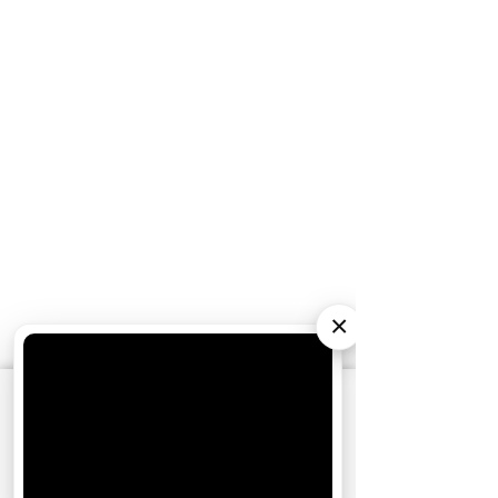
×
АО «Издательство СЕМЬ ДНЕЙ»
использует
cookie
для персонализации сервисов и
удобства пользователей. Вы можете
запретить сохранение cookie в настройках
своего браузера.