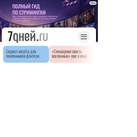
Сериал августа для
«Смешарики сквозь
поклонников фэнтези
вселенные» уже в кино