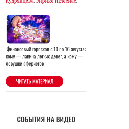
Кудрявцева
,
Энрике Иглесиас
.
СОБЫТИЯ НА ВИДЕО