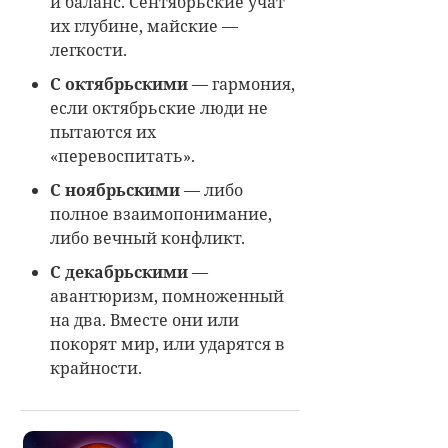
и баланс. Сентябрьские учат
их глубине, майские —
легкости.
С октябрьскими
— гармония,
если октябрьские люди не
пытаются их
«перевоспитать».
С ноябрьскими
— либо
полное взаимопонимание,
либо вечный конфликт.
С декабрьскими
—
авантюризм, помноженный
на два. Вместе они или
покорят мир, или ударятся в
крайности.