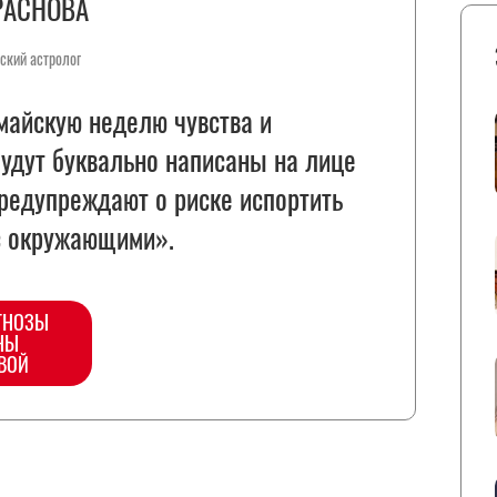
РАСНОВА
ский астролог
майскую неделю чувства и
удут буквально написаны на лице
редупреждают о риске испортить
с окружающими».
ГНОЗЫ
НЫ
ВОЙ