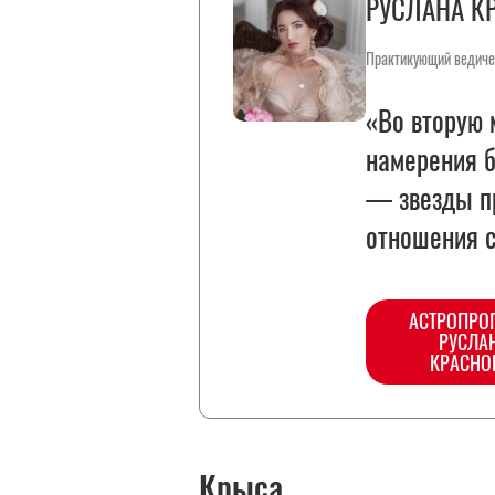
РУСЛАНА К
Практикующий ведиче
«Во вторую 
намерения б
— звезды п
отношения 
АСТРОПРО
РУСЛА
КРАСНО
Крыса