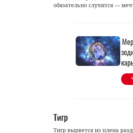
обязательно случится — меч
Мер
зод
карь
Тигр
Тигр вырвется из плена разд