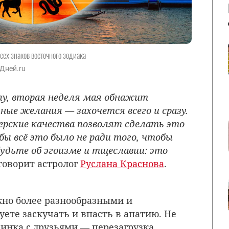
сех знаков восточного зодиака
7Дней.ru
пу, вторая неделя мая обнажит
ые желания — захочется всего и сразу.
дерские качества позволят сделать это
бы всё это было не
ради того, чтобы
будьте об эгоизме и тщеславии: это
говорит астролог
Руслана Краснова
.
жно более разнообразными и
ете заскучать и впасть в апатию. Не
инка с друзьями — перезагрузка