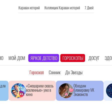
Караван историй
Коллекция Караван историй
7 Дней
НО
МОЙ ДОМ
ЯРКОЕ ДЕТСТВО
ГОРОСКОПЫ
ДОСУГ
ЗДО
Гороскоп
Сонник
До Звезды
 для
«Смешарики сквозь
Обходим
вселенные» уже в
блокировку VK
кино
Знакомств