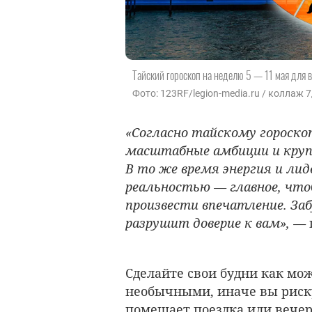
Тайский гороскоп на неделю 5 — 11 мая для в
Фото: 123RF/legion-media.ru / коллаж 
«Согласно тайскому гороско
масштабные амбиции и крупн
В то же время энергия и ли
реальностью — главное, что
произвести впечатление. За
разрушит доверие к вам», —
Сделайте свои будни как мо
необычными, иначе вы риску
помешает поездка или вечер