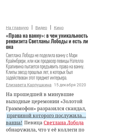
|
|
На главную
Видео
Кино
«Права на ванну»: в чем уникальность
реквизита Светланы Лободы и есть ли
она
Светлана Лобода не поделила ванну с Мари
Краймбрери, или как продюсер певицы Нателла
Крапивина пытается предъявить права на ванну.
Клипы звезд прошлых лет, в которых был
задействован этот предмет интерьера.
Елизавета Карпушкина
15 декабря 2020
На прошедшей в минувшие
выходные церемонии «Золотой
Граммофон» разразился скандал,
причиной которого послужила…
ванна!
Певица
Светлана Лобода
обнаружила, что у её коллеги по