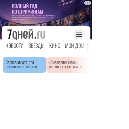
НОВОСТИ
ЗВЕЗДЫ
КИНО
МОЙ ДОМ
ЯРКОЕ ДЕТСТВО
Сериал августа для
«Смешарики сквозь
поклонников фэнтези
вселенные» уже в кино